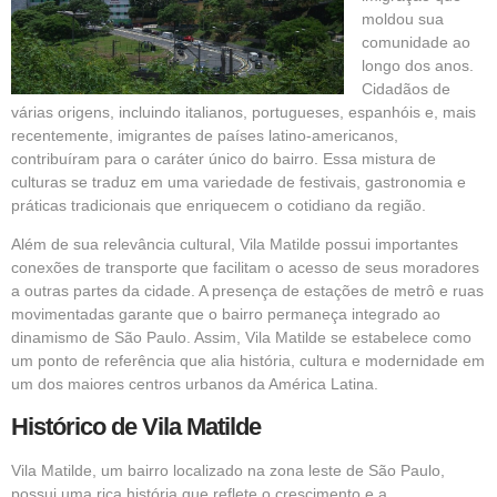
moldou sua
comunidade ao
longo dos anos.
Cidadãos de
várias origens, incluindo italianos, portugueses, espanhóis e, mais
recentemente, imigrantes de países latino-americanos,
contribuíram para o caráter único do bairro. Essa mistura de
culturas se traduz em uma variedade de festivais, gastronomia e
práticas tradicionais que enriquecem o cotidiano da região.
Além de sua relevância cultural, Vila Matilde possui importantes
conexões de transporte que facilitam o acesso de seus moradores
a outras partes da cidade. A presença de estações de metrô e ruas
movimentadas garante que o bairro permaneça integrado ao
dinamismo de São Paulo. Assim, Vila Matilde se estabelece como
um ponto de referência que alia história, cultura e modernidade em
um dos maiores centros urbanos da América Latina.
Histórico de Vila Matilde
Vila Matilde, um bairro localizado na zona leste de São Paulo,
possui uma rica história que reflete o crescimento e a