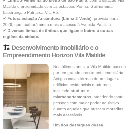
✔
Linha 3-Vermelha do Metrô de São Paulo,
com a estação Vila
Matilde e proximidade com as estações Penha, Guilhermina-
Esperança e Patriarca-Vila Ré.
✔
Futura estação Aricanduva (Linha 2-Verde)
, prevista para
2026, que facilitará ainda mais o acesso à Avenida Paulista.
✔
Diversas linhas de ônibus que ligam o bairro a outras
regiões da cidade.
🏗
Desenvolvimento Imobiliário e o
Empreendimento Horizon Vila Matilde
Nos últimos anos, a Vila Matilde passou
por um grande crescimento imobiliário.
Antigas casas térreas deram lugar a
edifícios residenciais modernos,
incluindo
studios e
microapartamentos,
atendendo tanto
pessoas com maior poder aquisitivo
quanto aqueles que buscam moradias
mais acessíveis.
Um dos destaques dessa