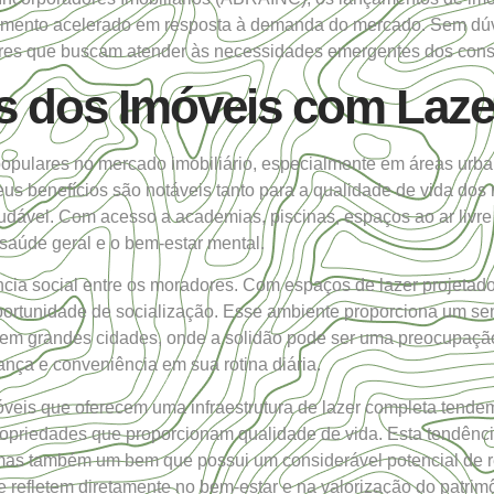
imento acelerado em resposta à demanda do mercado. Sem dúv
edores que buscam atender às necessidades emergentes dos con
os dos Imóveis com Laz
 populares no mercado imobiliário, especialmente em áreas u
s benefícios são notáveis tanto para a qualidade de vida dos
udável. Com acesso a academias, piscinas, espaços ao ar livre
 saúde geral e o bem-estar mental.
cia social entre os moradores. Com espaços de lazer projetado
 oportunidade de socialização. Esse ambiente proporciona um 
 em grandes cidades, onde a solidão pode ser uma preocupação.
nça e conveniência em sua rotina diária.
Imóveis que oferecem uma infraestrutura de lazer completa tende
ropriedades que proporcionam qualidade de vida. Esta tendênci
as também um bem que possui um considerável potencial de ret
e refletem diretamente no bem-estar e na valorização do patrim