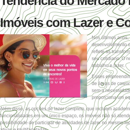
Tendência do Mercado I
Imóveis com Lazer e C
Nos últimos anos,
desenvolvimento d
reflete as transf
seu cotidiano. O n
trabalho e lazer.
Esses empreendime
de áreas de cowork
sem a necessidade 
proporciona um equ
Além disso, as opções de lazer completo, que incluem academi
funcionalidades em um único espaço, os imóveis não só atend
possibilidade de participar de atividades de lazer no mesmo lo
ativas e multifacetadas.