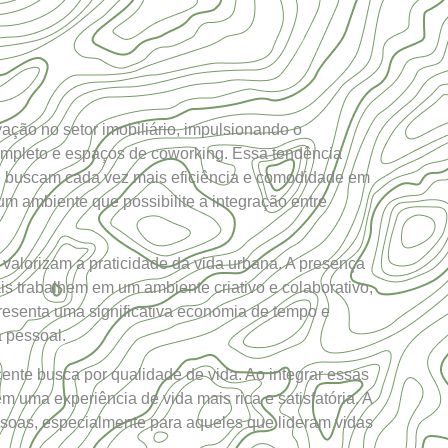
ção no setor imobiliário, impulsionando o
mpleto e espaços de coworking. Essa tendência
que buscam cada vez mais eficiência e comodidade em
m ambiente que possibilite a integração entre
valorizam a praticidade da vida urbana. A presença
is trabalhem em um ambiente criativo e colaborativo,
presenta uma significativa economia de tempo e
a pessoal.
ente busca por qualidade de vida. Ao integrar essas
ma experiência de vida mais rica e satisfatória. A
pessoas, especialmente para aqueles que lideram vidas