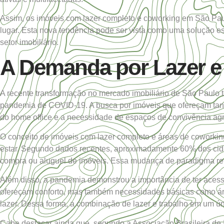
Assim, os imóveis com lazer completo e coworking em
São Pa
lugar. Esta nova tendência pode ser vista como uma solução es
setor imobiliário.
A Demanda por Lazer e
A recente transformação no mercado imobiliário de São Paulo
pandemia de COVID-19. A busca por imóveis que ofereçam tant
do home office e a necessidade de espaços de convivência ag
O conceito de imóveis com lazer completo e áreas de coworking
estar. Segundo dados recentes, aproximadamente 60% dos ci
compra ou aluguel de imóveis. Essa mudança de paradigma ref
Além disso, a pandemia demonstrou a importância de ter acess
ofereçam conforto, mas também necessidades básicas como ár
lazer. Dessa forma, a combinação de lazer e trabalho em um ú
Cabe destacar ainda que, segundo a Associação Brasileira de 