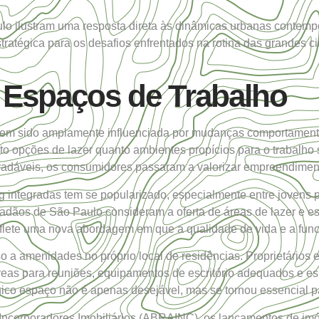
ulo
ilustram uma resposta direta às dinâmicas urbanas contem
tratégica para os desafios enfrentados na rotina das grandes c
 Espaços de Trabalho
 tem sido amplamente influenciada por mudanças comportament
o opções de lazer quanto ambientes propícios para o trabalho
radáveis, os consumidores passaram a valorizar empreendimen
 integradas tem se popularizado, especialmente entre jovens p
dadãos de
São Paulo
consideram a oferta de áreas de lazer e e
lete uma nova abordagem em que a qualidade de vida e a func
o a amenidades no próprio local de residências. Proprietários
eas para reuniões, equipamentos de escritório adequados e e
nico espaço não é apenas desejável, mas se tornou essencial p
Incorporadores Imobiliários (ABRAINC), os lançamentos de imó