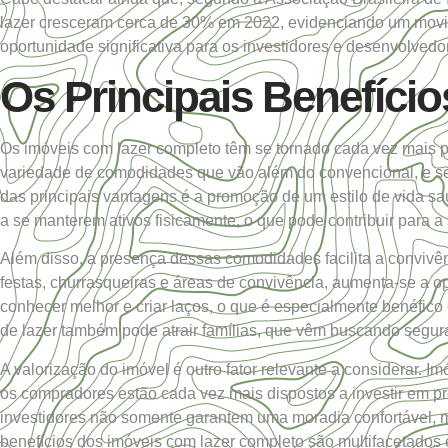
lazer cresceram cerca de 30% em 2022, evidenciando um mov
oportunidade significativa para os investidores e desenvolv
Os Principais Benefíci
Os imóveis com lazer completo têm se tornado cada vez mais
variedade de comodidades que vão além do convencional, e seu
das principais vantagens é a promoção de um estilo de vida sa
a se manterem ativos fisicamente, o que pode contribuir para a
Além disso, a presença dessas comodidades facilita a convivên
festas, churrasqueiras e áreas de convivência, aumenta-se a
conhecer melhor e criar laços, o que é especialmente benéfico
de lazer também pode atrair famílias, que vêm buscando segura
A valorização do imóvel é outro fator relevante a considerar. 
os compradores estão cada vez mais dispostos a investir em p
investidores não somente garantem uma moradia confortável, m
benefícios dos imóveis com lazer completo são multifacetados 