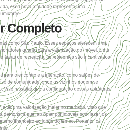
ida, essa nova realidade representa uma
sumidores.
er Completo
rbanas como São Paulo. Esses espaços oferecem uma
 moradores quanto para a valorização do imóvel. Uma
 e áreas de recreação, os residentes são incentivados
s para o encontro e a interação, como salões de
senso de comunidade, onde os vizinhos podem se
 Vale ressaltar que a configuração dessas estruturas
m a ter uma valorização maior no mercado, visto que
a demonstra que, ao optar por imóveis com lazer, os
orno financeiro ao longo do tempo. Portanto, os
ônio.