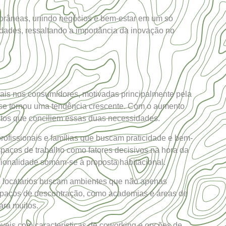
porâneas, unindo negócios e bem-estar em um só
idades, ressaltando a importância da inovação no
ais nos consumidores, motivadas principalmente pela
 se tornou uma tendência crescente. Com o aumento
tos que conciliem essas duas necessidades.
rofissionais e famílias que buscam praticidade e bem-
spaços de trabalho como fatores decisivos na hora da
ionalidade somam-se à proposta habitacional.
 e locatários buscam ambientes que não apenas
spaços de descontração, como academias e áreas de
ara muitos.
veis com características de coworking e opções de