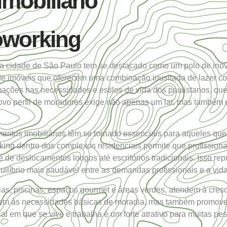
mobiliário
oworking
 a cidade de São Paulo tem se destacado como um polo de inova
e imóveis que oferecem uma combinação inusitada de lazer co
ormações nas necessidades e estilos de vida dos paulistanos, 
ovo perfil de moradores exige não apenas um lar, mas também u
ntos imobiliários têm se tornado essenciais para aqueles que 
ing dentro dos complexos residenciais permite que profissiona
de deslocamentos longos até escritórios tradicionais. Isso re
ilíbrio mais saudável entre as demandas profissionais e a vid
as, piscinas, espaços gourmet e áreas verdes, atendem à cresc
em às necessidades básicas de moradia, mas também promovem u
cal em que se vive e trabalha é um forte atrativo para muitas 