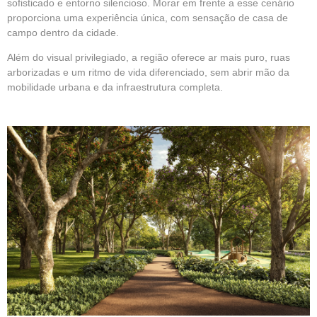
sofisticado e entorno silencioso. Morar em frente a esse cenário
proporciona uma experiência única, com sensação de casa de
campo dentro da cidade.
Além do visual privilegiado, a região oferece ar mais puro, ruas
arborizadas e um ritmo de vida diferenciado, sem abrir mão da
mobilidade urbana e da infraestrutura completa.