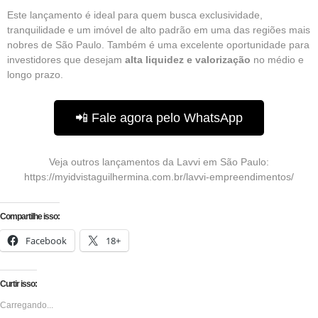
Este
lançamento
é ideal para quem busca exclusividade,
tranquilidade e um imóvel de alto padrão em uma das regiões mais
nobres de São Paulo. Também é uma excelente oportunidade para
investidores que desejam
alta liquidez e valorização
no médio e
longo prazo.
📲 Fale agora pelo WhatsApp
Veja outros lançamentos da Lavvi em São Paulo:
https://myidvistaguilhermina.com.br/lavvi-empreendimentos/
Compartilhe isso:
Facebook
18+
Curtir isso:
Carregando...