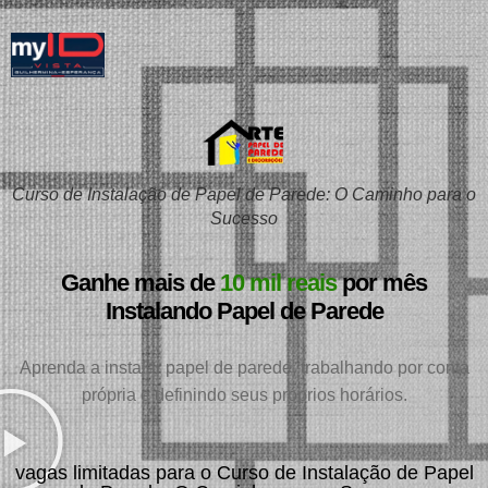
Curso de Instalação de Papel de Parede: O Caminho para o
Sucesso
Ganhe mais de
10 mil reais
por mês
Instalando Papel de Parede
Aprenda a instalar papel de parede, trabalhando por conta
própria e definindo seus próprios horários.
vagas limitadas para o Curso de Instalação de Papel