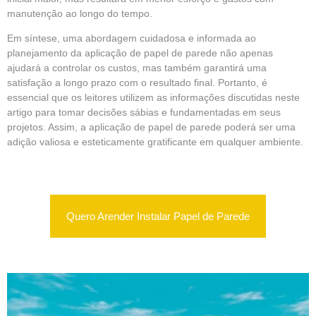
manutenção ao longo do tempo.
Em síntese, uma abordagem cuidadosa e informada ao
planejamento da aplicação de papel de parede não apenas
ajudará a controlar os custos, mas também garantirá uma
satisfação a longo prazo com o resultado final. Portanto, é
essencial que os leitores utilizem as informações discutidas neste
artigo para tomar decisões sábias e fundamentadas em seus
projetos. Assim, a aplicação de papel de parede poderá ser uma
adição valiosa e esteticamente gratificante em qualquer ambiente.
Quero Arender Instalar Papel de Parede