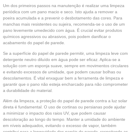
Um dos primeiros passos na manutenção é realizar uma limpeza
periódica com um pano macio e seco. Isto ajuda a remover a
poeira acumulada e a prevenir o desbotamento das cores. Para
manchas mais resistentes ou sujeira, recomenda-se o uso de um
pano levemente umedecido com água. É crucial evitar produtos
químicos agressivos ou abrasivos, pois podem danificar o
acabamento do papel de parede.
Se a superfície do papel de parede permitir, uma limpeza leve com
detergente neutro diluído em água pode ser eficaz. Aplica-se a
solução com um esponja suave, sempre em movimentos circulares
e evitando excessos de umidade, que podem causar bolhas ou
descolamentos. É vital enxaguar bem a ferramenta de limpeza e
garantir que o pano não esteja encharcado para não comprometer
a durabilidade do material.
Além da limpeza, a proteção do papel de parede contra a luz solar
direta é fundamental. O uso de cortinas ou persianas pode ajudar
a minimizar o impacto dos raios UV, que podem causar
descoloração ao longo do tempo. Manter a umidade do ambiente
em níveis adequados, evitando o excesso de vapor, também
contribui para a longevidade dos papéis de parede, respeitando as