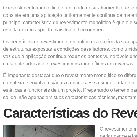
O
revestimento monolítico
é um modo de acabamento que tem ga
consiste em uma aplicação uniformemente contínua de materi
principal característica do revestimento monolítico é que ele
resulta em um aspecto mais liso e homogêneo.
Os benefícios do revestimento monolítico vão além da sua apar
de estruturas expostas a condições desafiadoras, como umid
vez que a aplicação contínua reduz os pontos vulneráveis ond
crescente adoção de revestimentos monolíticos em diversas c
É importante destacar que o revestimento monolítico se dife
complexa e envolvem várias camadas. Essa singularidade o t
estéticas e funcionais de um projeto. Preparando o terreno
sólida, não apenas em suas características técnicas, mas ta
Características do Rev
O revestimento m
performance e lon