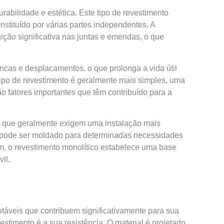
bilidade e estética. Este tipo de revestimento
tituído por várias partes independentes. A
uição significativa nas juntas e emendas, o que
incas e desplacamentos, o que prolonga a vida útil
tipo de
revestimento
é geralmente mais simples, uma
o fatores importantes que têm contribuído para a
s, que geralmente exigem uma instalação mais
s pode ser moldado para determinadas necessidades
m, o revestimento monolítico estabelece uma base
il.
táveis que contribuem significativamente para sua
estimento é a sua resistência. O material é projetado