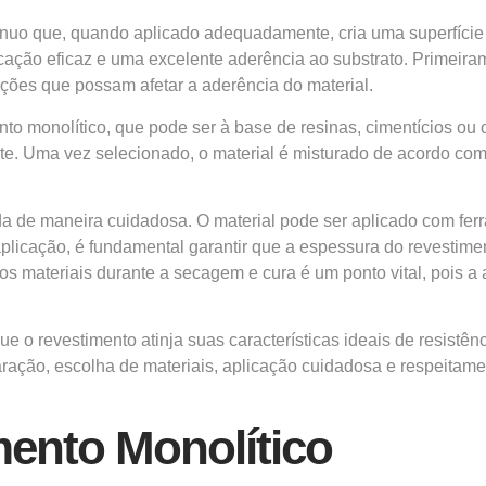
tínuo que, quando aplicado adequadamente, cria uma superfície
ção eficaz e uma excelente aderência ao substrato. Primeirame
ições que possam afetar a aderência do material.
ento monolítico, que pode ser à base de resinas, cimentícios o
nte. Uma vez selecionado, o material é misturado de acordo com
ada de maneira cuidadosa. O material pode ser aplicado com fe
licação, é fundamental garantir que a espessura do revestiment
o dos materiais durante a secagem e cura é um ponto vital, pois
e o revestimento atinja suas características ideais de resistê
aração, escolha de materiais, aplicação cuidadosa e respeitame
ento Monolítico