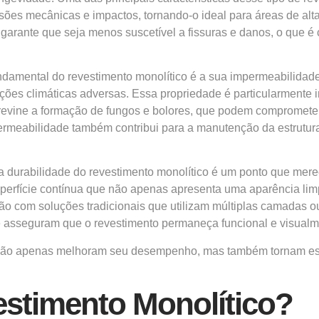
nsões mecânicas e impactos, tornando-o ideal para áreas de alta
arante que seja menos suscetível a fissuras e danos, o que é c
ndamental do revestimento monolítico é a sua impermeabilidade. 
ões climáticas adversas. Essa propriedade é particularmente
revine a formação de fungos e bolores, que podem comprometer
permeabilidade também contribui para a manutenção da estrutur
a durabilidade do revestimento monolítico é um ponto que mer
perfície contínua que não apenas apresenta uma aparência l
 com soluções tradicionais que utilizam múltiplas camadas ou j
ue asseguram que o revestimento permaneça funcional e visualme
co não apenas melhoram seu desempenho, mas também tornam es
stimento Monolítico?