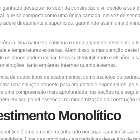
nhado destaque no setor da construção civil devido à sua dura
al, que se comporta como uma única camada, em vez de ser cons
 se adere diretamente à superfícies, garantindo assim uma dimin
ência. Sua natureza contínua o torna altamente resistente a tr
ade e temperaturas extremas. Além disso, a manutenção deste 
e os danos podem iniciar. Essa sustentabilidade e eficiência sã
onstruções, tanto em áreas internas quanto externas.
rencia de outros tipos de acabamentos, como azulejos ou pedra
orna uma solução atraente para arquitetos e engenheiros, poi
 para uma compreensão mais aprofundada nas seções que segue
mbém em seu papel essencial na modernização da construção civ
estimento Monolítico
onolítico é amplamente reconhecido por suas características no
gevidade. Uma das principais características desse tipo de rev