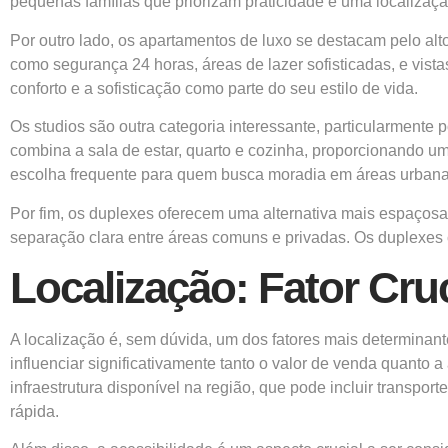
pequenas famílias que priorizam praticidade e uma localizaçã
Por outro lado, os apartamentos de luxo se destacam pelo a
como segurança 24 horas, áreas de lazer sofisticadas, e vist
conforto e a sofisticação como parte do seu estilo de vida.
Os studios são outra categoria interessante, particularmente
combina a sala de estar, quarto e cozinha, proporcionando u
escolha frequente para quem busca moradia em áreas urbana
Por fim, os duplexes oferecem uma alternativa mais espaçosa
separação clara entre áreas comuns e privadas. Os duplexes
Localização: Fator Cru
A localização é, sem dúvida, um dos fatores mais determinan
influenciar significativamente tanto o valor de venda quanto 
infraestrutura disponível na região, que pode incluir transpo
rápida.