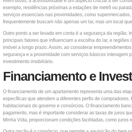
Além disso, a acessibilidade é um aspecto crucial a ser consi
exemplo, residências próximas a estações de metrô ou parad
serviços essenciais nas proximidades, como supermercados, 
frequentemente buscam não apenas um lar, mas um local que 
Outro ponto a ser levado em conta é a segurança da região. I
principais fatores que influenciam a escolha do lar, e regi
imóvel a longo prazo. Assim, ao considerar empreendimentos i
segurança e a proximidade com serviços básicos interagem pa
investimento imobiliário.
Financiamento e Inve
O financiamento de um apartamento representa uma das etapas
específicas que atendem a diferentes perfis de compradores. 
habitacionais do governo e consórcios. O financiamento bancá
pagamento, mas é importante considerar as taxas de juros qu
Minha Vida, proporcionam condições facilitadas, como juros r
Outra opção é o consórcio, que permite a aquisição do bem