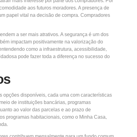
atrair mais interesse por parte dos compradores. Por
 comodidade aos futuros moradores. A presença de
um papel vital na decisão de compra. Compradores
tendem a ser mais atrativos. A segurança é um dos
ambém impactam positivamente na valorização do
entendendo como a infraestrutura, acessibilidade,
idadosa pode fazer toda a diferença no sucesso do
os
s opções disponíveis, cada uma com características
meio de instituições bancárias, programas
uanto ao valor das parcelas e ao prazo de
á os programas habitacionais, como o Minha Casa,
nda.
adores contribuem mensalmente para um fundo comum