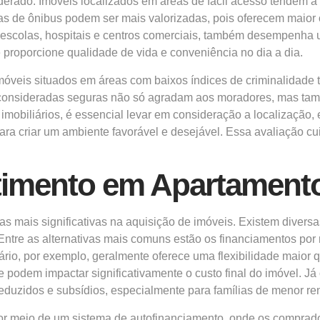
derado. Imóveis localizados em áreas de fácil acesso tendem a 
as de ônibus podem ser mais valorizadas, pois oferecem maior
escolas, hospitais e centros comerciais, também desempenha 
proporcione qualidade de vida e conveniência no dia a dia.
móveis situados em áreas com baixos índices de criminalidade 
ões consideradas seguras não só agradam aos moradores, mas t
mobiliários, é essencial levar em consideração a localização, 
ra criar um ambiente favorável e desejável. Essa avaliação cu
stimento em Apartament
 mais significativas na aquisição de imóveis. Existem diversa
Entre as alternativas mais comuns estão os financiamentos por 
rio, por exemplo, geralmente oferece uma flexibilidade maior q
e podem impactar significativamente o custo final do imóvel. J
eduzidos e subsídios, especialmente para famílias de menor re
 por meio de um sistema de autofinanciamento, onde os compr