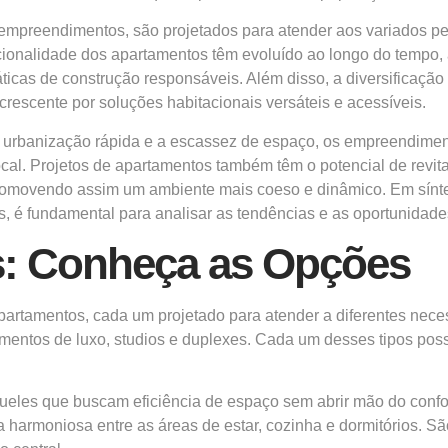
mpreendimentos, são projetados para atender aos variados p
ncionalidade dos apartamentos têm evoluído ao longo do tempo
icas de construção responsáveis. Além disso, a diversificação
rescente por soluções habitacionais versáteis e acessíveis.
a urbanização rápida e a escassez de espaço, os empreendiment
cal. Projetos de apartamentos também têm o potencial de revit
promovendo assim um ambiente mais coeso e dinâmico. Em sín
s, é fundamental para analisar as tendências e as oportunidades
s: Conheça as Opções
artamentos, cada um projetado para atender a diferentes neces
entos de luxo, studios e duplexes. Cada um desses tipos possu
ueles que buscam eficiência de espaço sem abrir mão do confo
 harmoniosa entre as áreas de estar, cozinha e dormitórios. Sã