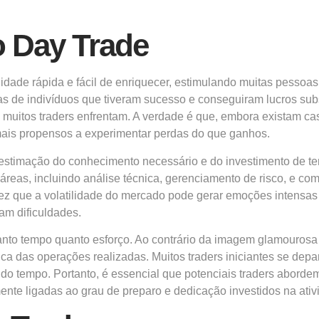
o Day Trade
dade rápida e fácil de enriquecer, estimulando muitas pessoa
rias de indivíduos que tiveram sucesso e conseguiram lucros su
ue muitos traders enfrentam. A verdade é que, embora existam ca
o mais propensos a experimentar perdas do que ganhos.
bestimação do conhecimento necessário e do investimento de te
reas, incluindo análise técnica, gerenciamento de risco, e c
vez que a volatilidade do mercado pode gerar emoções intensas
am dificuldades.
nto tempo quanto esforço. Ao contrário da imagem glamourosa 
tica das operações realizadas. Muitos traders iniciantes se dep
 do tempo. Portanto, é essencial que potenciais traders aborde
te ligadas ao grau de preparo e dedicação investidos na ativ