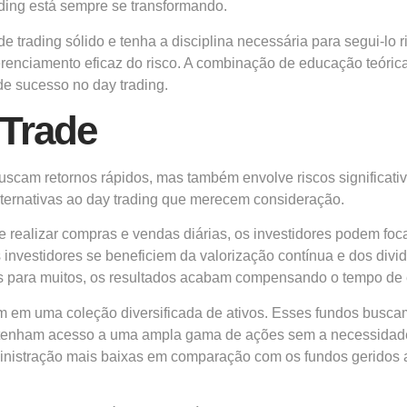
ading está sempre se transformando.
 de trading sólido e tenha a disciplina necessária para segui-
gerenciamento eficaz do risco. A combinação de educação teóric
e sucesso no day trading.
 Trade
 buscam retornos rápidos, mas também envolve riscos significa
lternativas ao day trading que merecem consideração.
realizar compras e vendas diárias, os investidores podem foca
 investidores se beneficiem da valorização contínua e dos div
as para muitos, os resultados acabam compensando o tempo de 
istem em uma coleção diversificada de ativos. Esses fundos bu
es tenham acesso a uma ampla gama de ações sem a necessidade
inistração mais baixas em comparação com os fundos geridos a