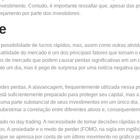
nvestimento. Contudo, é importante ressaltar que, apesar das p
anejamento por parte dos investidores.
e
a possibilidade de lucros rápidos, mas, assim como outras ativ
tilidade do mercado é um dos principais fatores que tornam o d
os de mercado que podem causar perdas significativas em um 
nte um dia, mas é pego de surpresa por uma notícia negativa qu
andes perdas. A alavancagem, frequentemente utilizada nessa p
stá suficientemente preparado para proteger seu capital, mas a
uma parte substancial de seus investimentos em um único dia.
ubestimar a correlação entre diferentes ativos e, consequente
rado no day trading. A necessidade de tomar decisões rápidas
eiros. A ansiedade e o medo de perder (FOMO, na sigla em ingl
 que se apressa por conta de um último movimento no gráfico p