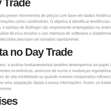
y Trade
m para prever movimentos de preços com base em dados históric
ormações como candlesticks. O objetivo é identificar tendência
e bandas de Bollinger são amplamente empregadas na análise 
nálise técnica envolve o uso intensivo de softwares e plataform
s decisões precisam ser tomadas rapidamente.
ta no Day Trade
aders, a análise fundamentalista também desempenha um papel
entos econômicos, anúncios de lucros e mudanças regulatórias.
s de alta volatilidade ou quando eventos inesperados influen
er uma adaptação rápida a essas informações. Assim, os traders
eresse.
ises