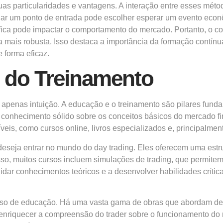
s particularidades e vantagens. A interação entre esses método
minar um ponto de entrada pode escolher esperar um evento eco
fica pode impactar o comportamento do mercado. Portanto, o c
a mais robusta. Isso destaca a importância da formação contínu
 forma eficaz.
 do Treinamento
 apenas intuição. A educação e o treinamento são pilares fun
 conhecimento sólido sobre os conceitos básicos do mercado fin
veis, como cursos online, livros especializados e, principalment
eseja entrar no mundo do day trading. Eles oferecem uma est
so, muitos cursos incluem simulações de trading, que permite
olidar conhecimentos teóricos e a desenvolver habilidades crítica
 de educação. Há uma vasta gama de obras que abordam desde 
e enriquecer a compreensão do trader sobre o funcionamento do 