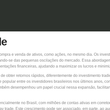
de
compra e venda de ativos, como ações, no mesmo dia. Os invest
eitando-se das pequenas oscilações do mercado. Essa abordag
tações financeiras, ajudando a maximizar os lucros e minimiz
 de obter retornos rápidos, diferentemente do investimento trad
nte popular entre os investidores brasileiros nos últimos anos
ambém desempenhou um papel crucial nessa expansão, facilitan
ncialmente no Brasil, com milhões de contas ativas em corretor
y trade. Este crescimento pode ser associado, em parte, ao au