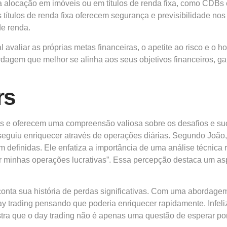
 alocação em imóveis ou em títulos de renda fixa, como CDBs e 
títulos de renda fixa oferecem segurança e previsibilidade nos
de renda.
al avaliar as próprias metas financeiras, o apetite ao risco e 
ordagem que melhor se alinha aos seus objetivos financeiros, g
rs
as e oferecem uma compreensão valiosa sobre os desafios e suc
nseguiu enriquecer através de operações diárias. Segundo João,
definidas. Ele enfatiza a importância de uma análise técnica r
minhas operações lucrativas”. Essa percepção destaca um aspe
conta sua história de perdas significativas. Com uma abordagem 
day trading pensando que poderia enriquecer rapidamente. Infeli
ustra que o day trading não é apenas uma questão de esperar p