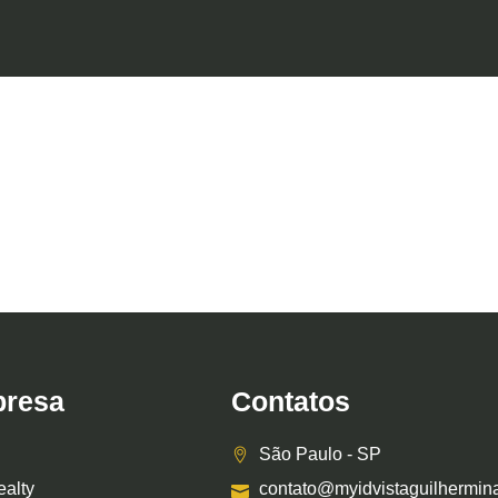
resa
Contatos
São Paulo - SP
ealty
contato@myidvistaguilhermin