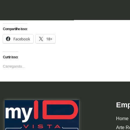
Compartilhe isso:
Facebook
18+
Curtir isso:
Carregando...
Emp
Home
Arte R