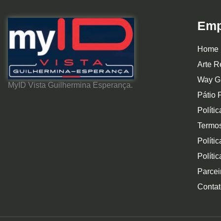
Emp
Home
Arte R
Way G
MyID Vista Guilhermina Esperança.
Pátio 
Políti
Termo
Políti
Políti
Parcei
Contat