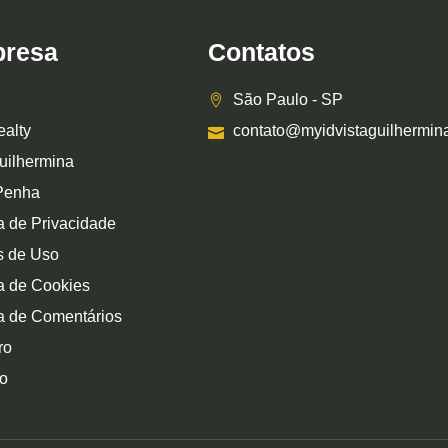
resa
Contatos
São Paulo - SP
ealty
contato@myidvistaguilhermin
uilhermina
Penha
ca de Privacidade
s de Uso
ca de Cookies
ca de Comentários
ro
o