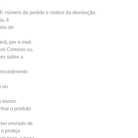
F, número do pedido e motivo da devolução.
ia, é
dia do
rá, por e-mail,
os Correios ou,
es sobre a
 procedimento
m ou
m danos.
nhar o produto
 ser enviado de
o proteja