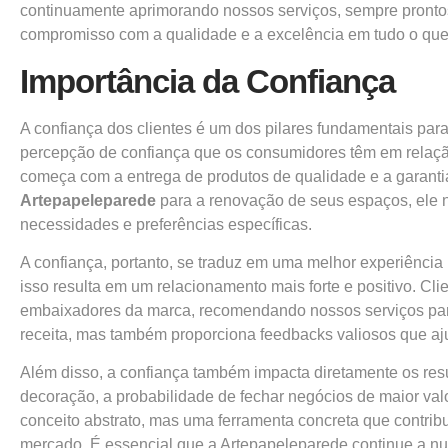
continuamente aprimorando nossos serviços, sempre pronto
compromisso com a qualidade e a excelência em tudo o qu
Importância da Confiança
A confiança dos clientes é um dos pilares fundamentais par
percepção de confiança que os consumidores têm em relação
começa com a entrega de produtos de qualidade e a garantia
Artepapeleparede
para a renovação de seus espaços, ele nã
necessidades e preferências específicas.
A confiança, portanto, se traduz em uma melhor experiênci
isso resulta em um relacionamento mais forte e positivo. Cl
embaixadores da marca, recomendando nossos serviços para 
receita, mas também proporciona feedbacks valiosos que aj
Além disso, a confiança também impacta diretamente os res
decoração, a probabilidade de fechar negócios de maior v
conceito abstrato, mas uma ferramenta concreta que contribu
mercado. É essencial que a Artepapeleparede continue a nut