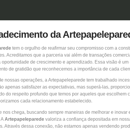
radecimento da Artepapelepare
arede
tem o orgulho de reafirmar seu compromisso com a const
es. Acreditamos que a parceria vai além de transações comerci
 oportunidade de crescimento e aprendizado. Essa visão é um 
to de gratidão que reconhecemos a importância de cada client
 de nossas operações, a
Artepapeleparede
tem trabalhado inces
não apenas satisfazer as expectativas, mas superá-las, propor
do do respeito profundo que temos por aqueles que escolhem c
alorizamos cada relacionamento estabelecido.
 nos chega, buscando sempre maneiras de melhorar e inovar e
. A
Artepapeleparede
valoriza a confiança depositada em nossa
mos. Através dessa conexão, não estamos apenas vendendo pr