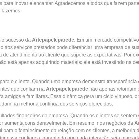
s para inovar e encantar. Agradecemos a todos que fazem part
e fazemos.
a o sucesso da
Artepapeleparede.
Em um mercado competitivo, 
 aos serviços prestados pode diferenciar uma empresa de sua
 de atendimento ao cliente que supere as expectativas. Por e
o está apenas adquirindo materiais; ele está investindo na ce
a para o cliente. Quando uma empresa demonstra transparência
ientes que confiam na
Artepapeleparede
não apenas retornam p
amigos e familiares. Essa dinâmica gera um ciclo virtuoso, on
udam na melhoria contínua dos serviços oferecidos.
ultados financeiros da empresa. Quando os clientes se sentem 
alor aumenta consideravelmente. Em resumo, nos negócios da
A
i para o fortalecimento da relação com os clientes, a melhoria
rir essa confiança, garantindo que cada interação seja marcada