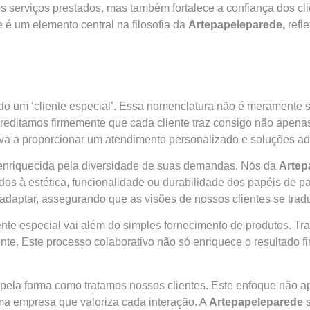
 serviços prestados, mas também fortalece a confiança dos cl
 é um elemento central na filosofia da
Artepapeleparede,
refl
do um ‘cliente especial’. Essa nomenclatura não é meramente 
creditamos firmemente que cada cliente traz consigo não apena
tiva a proporcionar um atendimento personalizado e soluções 
é enriquecida pela diversidade de suas demandas. Nós da
Artep
ados à estética, funcionalidade ou durabilidade dos papéis de 
aptar, assegurando que as visões de nossos clientes se traduz
e especial vai além do simples fornecimento de produtos. Trat
nte. Este processo colaborativo não só enriquece o resultado f
ela forma como tratamos nossos clientes. Este enfoque não 
ma empresa que valoriza cada interação. A
Artepapeleparede
s