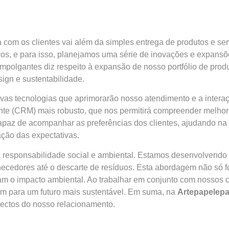
a com os clientes vai além da simples entrega de produtos e s
s, e para isso, planejamos uma série de inovações e expansõ
empolgantes diz respeito à expansão de nosso portfólio de prod
sign e sustentabilidade.
vas tecnologias que aprimorarão nosso atendimento e a inter
nte (CRM) mais robusto, que nos permitirá compreender melhor
apaz de acompanhar as preferências dos clientes, ajudando na
ção das expectativas.
responsabilidade social e ambiental. Estamos desenvolvendo in
necedores até o descarte de resíduos. Esta abordagem não só
m o impacto ambiental. Ao trabalhar em conjunto com nossos c
m para um futuro mais sustentável. Em suma, na
Artepapelep
pectos do nosso relacionamento.