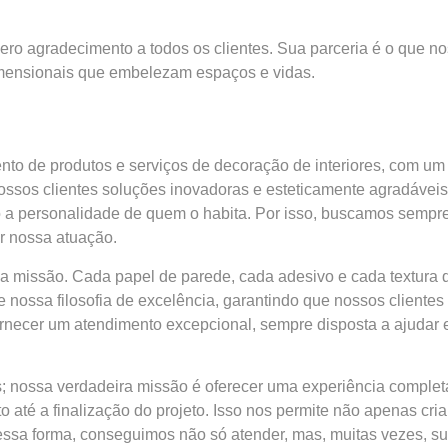
o agradecimento a todos os clientes. Sua parceria é o que nos 
dimensionais que embelezam espaços e vidas.
o de produtos e serviços de decoração de interiores, com um 
ossos clientes soluções inovadoras e esteticamente agradávei
 a personalidade de quem o habita. Por isso, buscamos sempre 
ar nossa atuação.
sa missão. Cada papel de parede, cada adesivo e cada textura
ossa filosofia de excelência, garantindo que nossos cliente
fornecer um atendimento excepcional, sempre disposta a ajudar
s; nossa verdadeira missão é oferecer uma experiência compl
o até a finalização do projeto. Isso nos permite não apenas cr
ssa forma, conseguimos não só atender, mas, muitas vezes, su