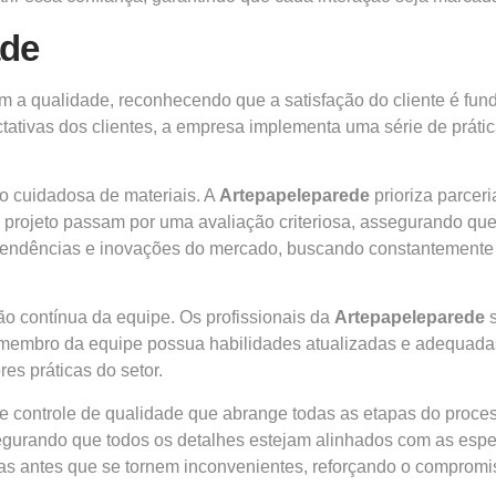
ade
a qualidade, reconhecendo que a satisfação do cliente é fund
ctativas dos clientes, a empresa implementa uma série de prát
o cuidadosa de materiais. A
Artepapeleparede
prioriza parcer
da projeto passam por uma avaliação criteriosa, assegurando 
 tendências e inovações do mercado, buscando constantemente 
o contínua da equipe. Os profissionais da
Artepapeleparede
s
membro da equipe possua habilidades atualizadas e adequadas
es práticas do setor.
 controle de qualidade que abrange todas as etapas do proces
segurando que todos os detalhes estejam alinhados com as espe
emas antes que se tornem inconvenientes, reforçando o comprom