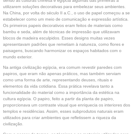
sendo as culturas chinesa e egípcia algumas das primeiras a
utilizarem soluções decorativas para embelezar seus ambientes.
Na China, por volta do século II a.C., o uso de papel começou a se
estabelecer como um meio de comunicação e expressão artística.
Os primeiros papeis decorativos eram feitos de materiais como
bambu e seda, além de técnicas de impressão que utilizavam
blocos de madeira esculpidos. Esses designs muitas vezes
apresentavam padrões que remetiam à natureza, como flores e
paisagens, buscando harmonizar os espaços habitados com o
mundo exterior.
Na antiga civilização egípcia, era comum revestir paredes com
papiros, que eram não apenas práticos, mas também serviam
como uma forma de arte, representando deuses, rituais e
elementos da vida cotidiana. Essa prática revelava tanto a
funcionalidade do material como a importância da estética na
cultura egípcia. O papiro, feito a partir da planta de papiro,
proporcionava um contraste visual que enriquecia os interiores dos
templos e residências. Assim, esses subprodutos naturais eram
utilizados para criar ambientes que refletissem a riqueza da
civilização.