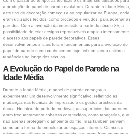
Com o passar do tempo, as técnicas e os materiais utilizados para
a produção de papel de parede evoluíram. Durante a Idade Média,
este tipo de decoração começou a se popularizar na Europa, onde
eram utilizados tecidos, como brocados e veludos, para adornar as
paredes. Com a invenção da impressão a partir do século XV, a
possibilidade de criar designs reproduzíveis ampliou imensamente
o acesso aos papéis de parede decorativos. Esses
desenvolvimentos iniciais foram fundamentais para a evolução do
papel de parede como conhecemos hoje, influenciando estilos e
tendências ao longo dos séculos.
A Evolução do Papel de Parede na
Idade Média
Durante a Idade Média, o papel de parede começou a
experimentar um desenvolvimento significativo, refletindo as
mudanças nas técnicas de impressão e os gostos artísticos da
época. No início do período medieval, as superfícies das paredes
eram frequentemente cobertas com tecidos, como tapeçarias, que
não apenas protegiam o ambiente do frio, mas também serviam
como uma forma de embelezar os espaços internos. Os ricos e
aristocratas utilizavam esses materiais, que eram frequentemente