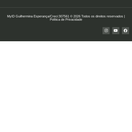
MyID Guilhermina Esperança/Creci:307561 © 2026 Todos os direitos reservados |
Política de Privacidade