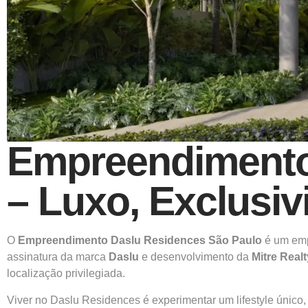
Empreendimento
– Luxo, Exclusiv
O
Empreendimento Daslu Residences São Paulo
é um empr
assinatura da marca
Daslu
e desenvolvimento da
Mitre Realt
localização privilegiada.
Viver no Daslu Residences é experimentar um lifestyle único,