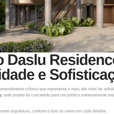
 Daslu Residenc
idade e Sofistica
eendimento icônico que representa o mais alto nível de sofist
y
, este projeto foi concebido para um público extremamente exi
 onde arquitetura, conforto e luxo se unem em cada detalhe.